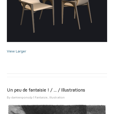
View Larger
Un peu de fantaisie ! / … / Illustrations
By
damienponsdp
Fantaisie
,
Illustration