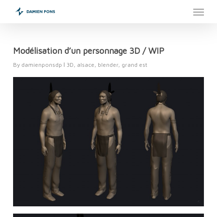
Menu
Skip
to
main
content
Modélisation d’un personnage 3D / WIP
By
damienponsdp
3D
,
alsace
,
blender
,
grand est