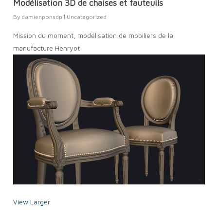
Modélisation 3D de chaises et fauteuils
By
damienponsdp
Uncategorized
Mission du moment, modélisation de mobiliers de la
manufacture Henryot
View Larger