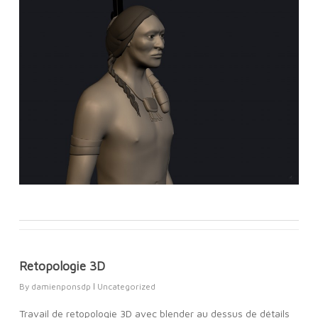
Retopologie 3D
By
damienponsdp
Uncategorized
Travail de retopologie 3D avec blender au dessus de détails