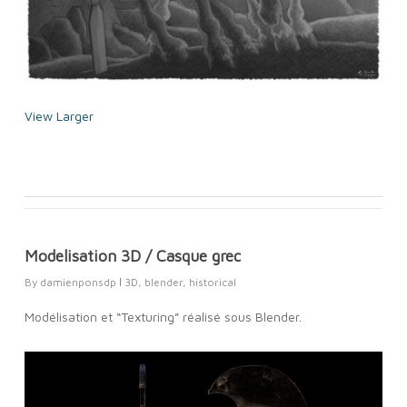
View Larger
Modelisation 3D / Casque grec
By
damienponsdp
3D
,
blender
,
historical
Modélisation et “Texturing” réalisé sous Blender.