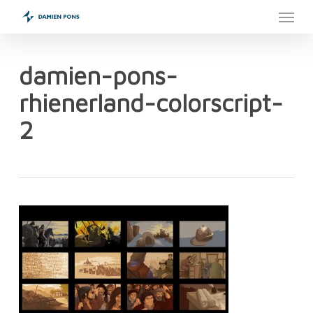
Menu
Skip
to
main
content
damien-pons-
rhienerland-colorscript-
2