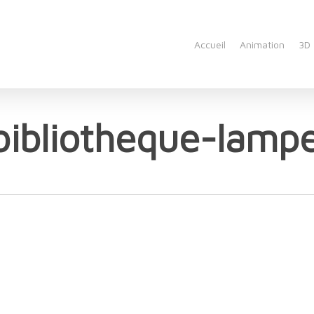
Accueil
Animation
3D
ibliotheque-lamp