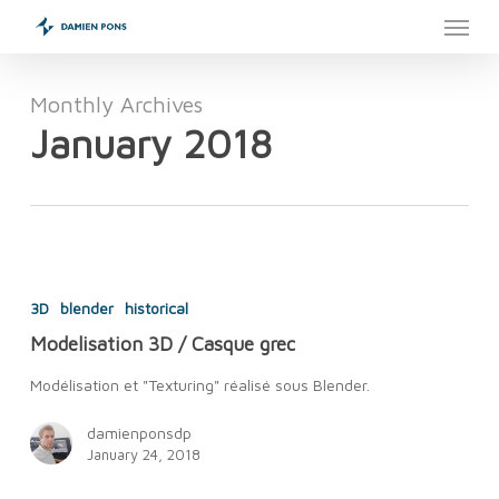
Menu
Skip
to
main
content
Monthly Archives
January 2018
Modelisation
3D
3D
blender
historical
/
Modelisation 3D / Casque grec
Casque
grec
Modélisation et "Texturing" réalisé sous Blender.
damienponsdp
January 24, 2018