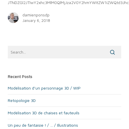
JTNDZGl2JTIwY2xhc3MlM0QlMjJza2V0Y2hmYWItZW1iZWQtd3Jh
damienponsdp
January 6, 2018
Recent Posts
Modélisation d’un personnage 3D / WIP
Retopologie 3D
Modélisation 3D de chaises et fauteuils
Un peu de fantaisie ! / … / Illustrations