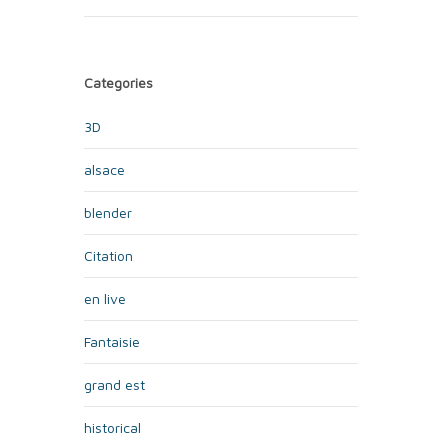
Categories
3D
alsace
blender
Citation
en live
Fantaisie
grand est
historical