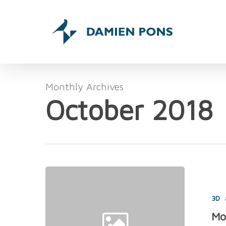
Skip
to
main
content
Monthly Archives
October 2018
Modélisation
d’un
3D
personnage
3D
Mo
/