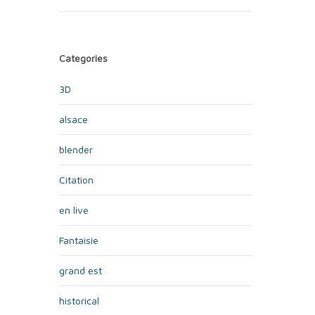
Categories
3D
alsace
blender
Citation
en live
Fantaisie
grand est
historical